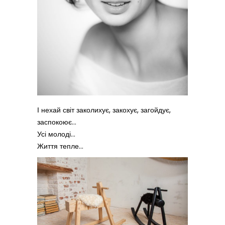
І нехай світ заколихує, закохує, загойдує,
заспокоює…
Усі молоді…
Життя тепле…