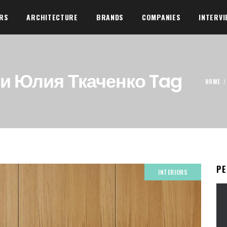
ORS
ARCHITECTURE
BRANDS
COMPANIES
INTERVI
и Юлия Ткаченко Tag
HOME
Р
INTERIORS