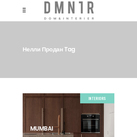
Нелли Продан Tag
INTERIORS
MUMBAI