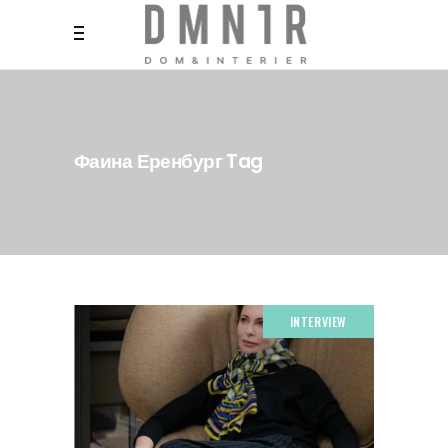
Фаина Еренбург Tag
INTERVIEW