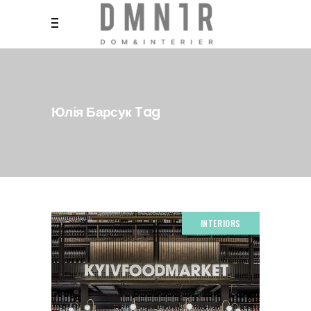
Юлія Барсук Tag
INTERIORS