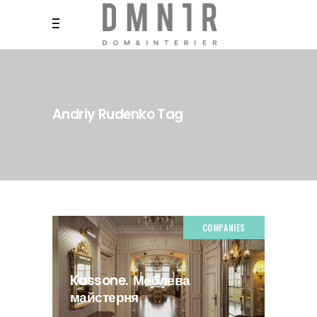
Andriy Rudenko Tag
COMPANIES
Kassone. Меблева
майстерня