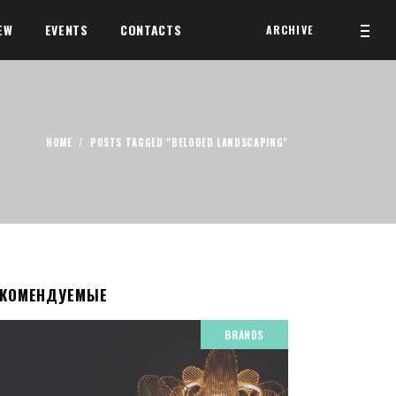
EW
EVENTS
CONTACTS
ARCHIVE
HOME
/
POSTS TAGGED "BELODED LANDSCAPING"
ЕКОМЕНДУЕМЫЕ
BRANDS