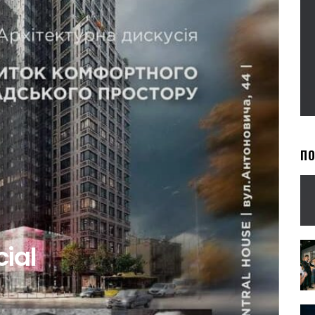
П
ial