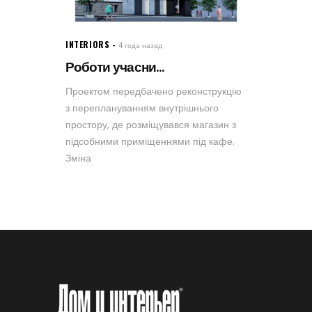
INTERIORS
4 года назад
Роботи учасни...
Проектом передбачено реконструкцію
з переплануванням внутрішнього
простору, де розміщувався магазин з
підсобними приміщеннями під кафе.
Зміна