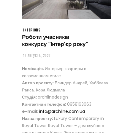
INTERIORS
Роботи учасників
конкурсу “Інтер’єр року”
12 АВГУСТА, 2022
Номінація:
Интерьер квартиры в
современном стиле
Автор проекту:
Блиндер Андрей, Хуббеева
Раиса, Кора Людмила
Студія:
archlinedesign
Контактний телефон:
0958163063
e-mail:
info@archline.com.ua
Назва проекту:
Luxury Contemporary in
Royal Tower Royal Tower – дом клубного
типа в центре Киева. Это элитное жилье с