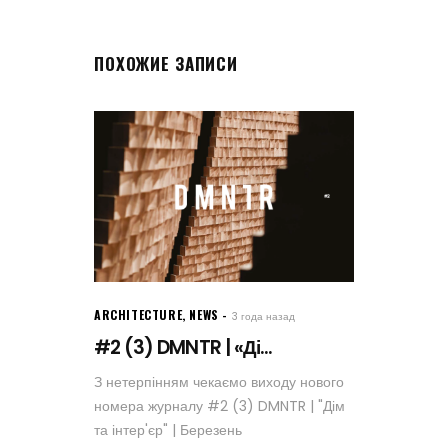
ПОХОЖИЕ ЗАПИСИ
ARCHITECTURE
,
NEWS
3 года назад
#2 (3) DMNTR | «Ді...
З нетерпінням чекаємо виходу нового
номера журналу #2 (3) DMNTR | "Дім
та інтер'єр" | Березень