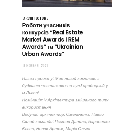
ARCHITECTURE
Роботи учасників
конкурсів “Real Estate
Market Awards I REM
Awards” та “Ukrainian
Urban Awards”
9 НОЯБРЯ, 2022
Назва проекту: Житловий комплекс з
будівлею-«вставкою» на вул.Городоцькій у
м.Львові
Номінація: V Архітектура змішаного типу
використання
Ведучий архітектор: Омельченко Павло
Склад команди: Пєстов Данило, Бараненко
Євген, Новак Артем, Маріч Ольга