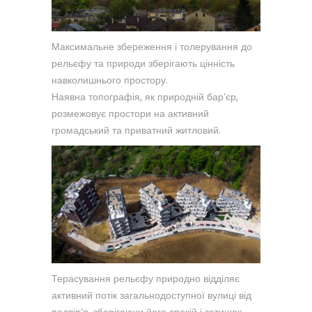
Максимальне збереження і толерування до
рельєфу та природи зберігають цінність
навколишнього простору.
Наявна топографія, як природній бар’єр,
розмежовує простори на активний
громадський та приватний житловий.
Терасування рельєфу природно відділяє
активний потік загальнодоступної вулиці від
подвір’я, зберігаючи його спокій і затишок.