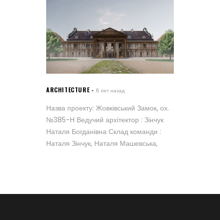
ARCHITECTURE
6 лет назад
Назва проекту: Жовківський Замок, ох.
№385-Н Ведучий архітектор : Зінчук
Наталя Богданівна Склад команди :
Наталя Зінчук, Наталя Машевська,